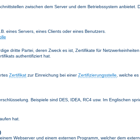
Schnittstellen zwischen dem Server und dem Betriebssystem anbietet. 
z.B. eines Servers, eines Clients oder eines Benutzers.
olle
ige dritte Partei, deren Zweck es ist, Zertifikate für Netzwerkeinheit
fikats authentifiziert hat.
ertes
Zertifikat
zur Einreichung bei einer
Zertifizierungsstelle
, welche e
erschlüsselung. Beispiele sind DES, IDEA, RC4 usw. Im Englischen spr
aufen hat.
)
schen einem Webserver und einem externen Programm, welcher dem exte