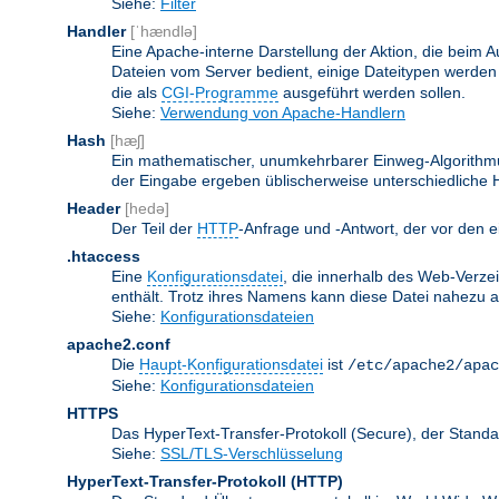
Siehe:
Filter
Handler
[ˈhændlə]
Eine Apache-interne Darstellung der Aktion, die beim A
Dateien vom Server bedient, einige Dateitypen werden
die als
CGI-Programme
ausgeführt werden sollen.
Siehe:
Verwendung von Apache-Handlern
Hash
[hæʃ]
Ein mathematischer, unumkehrbarer Einweg-Algorithmus
der Eingabe ergeben üblischerweise unterschiedliche
Header
[hedə]
Der Teil der
HTTP
-Anfrage und -Antwort, der vor den e
.htaccess
Eine
Konfigurationsdatei
, die innerhalb des Web-Verze
enthält. Trotz ihres Namens kann diese Datei nahezu alle
Siehe:
Konfigurationsdateien
apache2.conf
Die
Haupt-Konfigurationsdatei
ist
/etc/apache2/apac
Siehe:
Konfigurationsdateien
HTTPS
Das HyperText-Transfer-Protokoll (Secure), der Stan
Siehe:
SSL/TLS-Verschlüsselung
HyperText-Transfer-Protokoll
(HTTP)