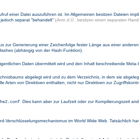
ufruf einer Datei auszuführen ist. Im Allgemeinen besitzen Dateien imp
 jedoch separat "behandelt"
(
Anm.d.Ü.:
besitzen einen separaten Handl
 zur Generierung einer Zeichenfolge fester Länge aus einer anderen 
 Hashes (abhängig von der Hash-Funktion).
igentlichen Daten übermittelt wird und den Inhalt beschreibende Meta-I
ichnisbaums abgelegt wird und zu dem Verzeichnis, in dem sie abgelegt
 Arten von Direktiven enthalten, nicht nur Direktiven zur Zugriffskontro
. Dies kann aber zur Laufzeit oder zur Kompilierungszeit and
he2.conf
dard-Verschlüsselungsmechanismus im World Wide Web. Tatsächlich ha