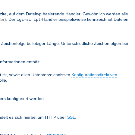
lizite, auf dem Dateityp basierende Handler. Gewöhnlich werden alle
er)
. Der
-Handler beispielsweise kennzeichnet Dateien,
cgi-script
Zeichenfolge beliebiger Länge. Unterschiedliche Zeichenfolgen bei
nformationen enthält.
 ist, sowie allen Unterverzeichnissen
Konfigurationsdirektiven
lle.
ers konfiguriert werden.
ndelt es sich hierbei um HTTP über
SSL
.