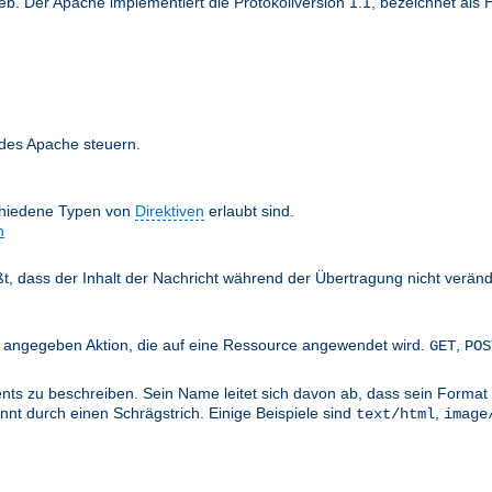
 Der Apache implementiert die Protokollversion 1.1, bezeichnet als H
 des Apache steuern.
chiedene Typen von
Direktiven
erlaubt sind.
n
äßt, dass der Inhalt der Nachricht während der Übertragung nicht verän
nts angegeben Aktion, die auf eine Ressource angewendet wird.
,
GET
POS
ts zu beschreiben. Sein Name leitet sich davon ab, dass sein Format 
nt durch einen Schrägstrich. Einige Beispiele sind
,
text/html
image