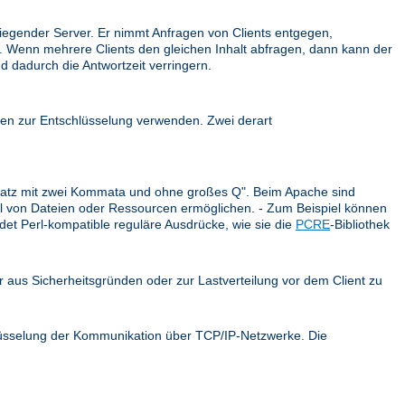
iegender Server. Er nimmt Anfragen von Clients entgegen,
ck. Wenn mehrere Clients den gleichen Inhalt abfragen, dann kann der
d dadurch die Antwortzeit verringern.
en zur Entschlüsselung verwenden. Zwei derart
r Satz mit zwei Kommata und ohne großes Q". Beim Apache sind
ahl von Dateien oder Ressourcen ermöglichen. - Zum Beispiel können
et Perl-kompatible reguläre Ausdrücke, wie sie die
PCRE
-Bibliothek
er aus Sicherheitsgründen oder zur Lastverteilung vor dem Client zu
hlüsselung der Kommunikation über TCP/IP-Netzwerke. Die