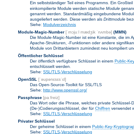
Ein selbstständiger Teil eines Programms. Ein Großteil
einkompilierte Module werden
statische Module
genannt
genannt werden. Standardmäßig eingebundene Modu
ausgeliefert werden. Diese werden als
Drittmodule
beze
Siehe:
Modulverzeichnis
Module-Magic-Number
[ˈmɔjuːl mædʒik ˈnʌmbə]
(
MMN
)
Die Module-Magic-Number ist eine Konstante, die im Ap
Apache-Strukturen, -Funktionen oder andere signifikan
Module von Drittanbietern zumindest neu kompiliert u
Öffentlicher Schlüssel
Der öffentlich verfügbare Schlüssel in einem
Public-Ke
entschlüsselt werden.
Siehe:
SSL/TLS-Verschlüsselung
OpenSSL
[ˈəupənɛsɛsˈɛl]
Das Open-Source-Toolkit für SSL/TLS
Siehe:
http://www.openssl.org/
Passphrase
[paːfreiz]
Das Wort oder die Phrase, welches private Schlüssel-Da
(De-)Codierungsschlüssel, der für
Chiffren
verwendet w
Siehe:
SSL/TLS-Verschlüsselung
Privater Schlüssel
Der geheime Schlüssel in einem
Public-Key-Kryptogra
Siehe:
SSL/TLS-Verschlüsselung