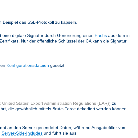
Beispiel das SSL-Protokoll zu kapseln.
lt eine digitale Signatur durch Generierung eines
Hashs
aus dem in
ertifikats. Nur der öffentliche Schlüssel der CA kann die Signatur
 den
Konfigurationsdateien
gesetzt.
 United States' Export Administration Regulations (EAR))
zu
hrt, die gewöhnlich mittels Brute-Force dekodiert werden können.
ient an den Server gesendetet Daten, während Ausgabefilter vom
h
Server-Side-Includes
und führt sie aus.