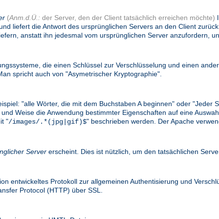
er
(
Anm.d.Ü.:
der Server, den der Client tatsächlich erreichen möchte)
l
und liefert die Antwort des ursprünglichen Servers an den Client zurü
efern, anstatt ihn jedesmal vom ursprünglichen Server anzufordern, un
gssysteme, die einen Schlüssel zur Verschlüsselung und einen ander
n spricht auch von "Asymetrischer Kryptographie".
eispiel: "alle Wörter, die mit dem Buchstaben A beginnen" oder "Jede
e Art und Weise die Anwendung bestimmter Eigenschaften auf eine Ausw
t "
" beschrieben werden. Der Apache verwend
/images/.*(jpg|gif)$
nglicher Server
erscheint. Dies ist nützlich, um den tatsächlichen Serv
on entwickeltes Protokoll zur allgemeinen Authentisierung und Versc
ransfer Protocol (HTTP) über SSL.