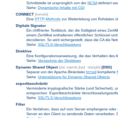
Schnittstelle ist ursprünglich von der
NCSA
definiert wo
Siehe:
Dynamische Inhalte mit CGI
CONNECT
[kənekt]
Eine
HTTP-Methode
zur Weiterleitung von Rohdaten ü
Digitale Signatur
Ein chiffrierter Textblock, der die Gültigkeit eines Zert
einem
Zertifikat
enthaltenen
öffentlichen Schlüssel
und 
decodieren. So wird sichergestellt, dass die CA die Ne
Siehe:
SSL/TLS-Verschlüsselung
Direktive
Eine Konfigurationsanweisung, die das Verhalten des 
Siehe:
Verzeichnis der Direktiven
Dynamic Shared Object
[daiˈnæmik ʃɛəd ˈɔbdʒikt]
(DSO)
Separat von der Apache-Binärdatei
kompilierte
httpd
Siehe:
Unterstützung für Dynamic-Shared-Objects
exportbeschränkt
Verminderte kryptografische Stärke (und Sicherheit)
entsprechen. Exportbeschränkte Verschlüsselungssoftw
Siehe:
SSL/TLS-Verschlüsselung
Filter
Ein Verfahren, dass auf vom Server empfangene oder 
Server an den Client zu sendende Daten verarbeiten. 