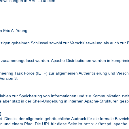
 Anweisungen in HMTL-Dateien.
n Eric A. Young
inzigen geheimen Schlüssel sowohl zur Verschlüsswelung als auch zur 
zusammengefasst wurden. Apache-Distributionen werden in komprimier
ineering Task Force (IETF) zur allgemeinen Authentisierung und Versc
Version 3.
riablen zur Speicherung von Informationen und zur Kommunikation zwi
aber statt in der Shell-Umgebung in internen Apache-Strukturen gespe
)
. Dies ist der allgemein gebräuchliche Audruck für die formale Bezei
 und einem Pfad. Die URL für diese Seite ist
http://httpd.apache