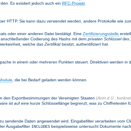
rden. Es exisitert jedoch auch ein
RFC-Projekt
.
ber HTTP. Sie kann dazu verwendet werden, andere Protokolle wie zum 
ifikats oder einer anderen Datei bestätigt. Eine
Zertifizierungsstelle
erstel
anschließender Codierung des Hashs mit dem
privaten Schlüssel
des Z
twerkeinheit, welche das
Zertifikat
besitzt, authentifiziert hat.
Apache in einem oder mehreren Punkten steuert. Direktiven werden in
Module
, die bei Bedarf geladen werden können.
, um den Exportbesimmungen der Vereinigten Staaten
(
Anm.d.Ü.:
konkret:
are ist auf eine kurze Schlüssellänge begrenzt, was zu
Chiffretexten
fü
zu sendende Daten angewendet wird. Eingabefilter verarbeiten vom Cl
Der Ausgabefilter
beispielsweise untersucht Dokumente nac
INCLUDES