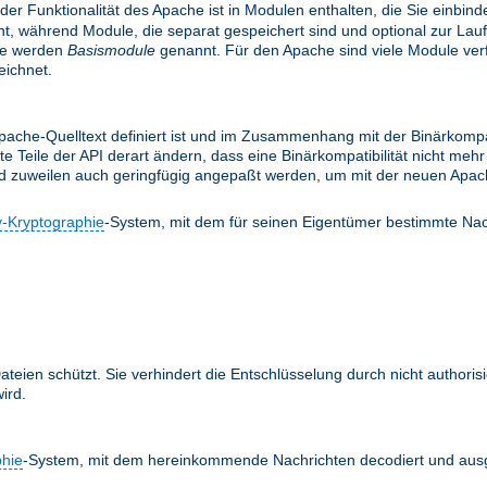
 der Funktionalität des Apache ist in Modulen enthalten, die Sie einbi
, während Module, die separat gespeichert sind und optional zur Lau
le werden
Basismodule
genannt. Für den Apache sind viele Module verfü
ichnet.
ache-Quelltext definiert ist und im Zusammenhang mit der Binärkompati
te Teile der API derart ändern, dass eine Binärkompatibilität nicht m
nd zuweilen auch geringfügig angepaßt werden, um mit der neuen Apach
y-Kryptographie
-System, mit dem für seinen Eigentümer bestimmte Nac
teien schützt. Sie verhindert die Entschlüsselung durch nicht authoris
ird.
phie
-System, mit dem hereinkommende Nachrichten decodiert und ausg