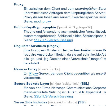
Proxy
Ein zwischen dem Client und dem
ursprünglichen Serv
übermittelt diese Anfragen dem ursprünglichen Server 
Proxy diesen Inhalt aus seinem Zwischenspeicher ausli
Siehe:
mod_proxy
Public-Key-Kryptographie
[ˈpʌblik kiː ˈkyptograˈfiː]
Theorie und Anwendung asymmetrischer Verschlüsselun
zusammengehörende Schlüssel bilden Schüsselpaar. Ma
Siehe:
SSL/TLS-Verschlüsselung
Regulärer Ausdruck
(Regex)
Eine Form, ein Muster im Text zu beschreiben - zum B
reguläre Ausdrücke hilfreich, da sie auf sehr flexibl
alle .gif- und .jpg-Dateien eines Verzeichnis "images" mi
bereitstellt.
Reverse Proxy
[riːvəːs ˈprɔksi]
Ein
Proxy
-Server, der dem Client gegenüber als
ursprü
verstecken.
Secure Sockets Layer
[siˈkjuə ˈsɔkits ˈleiə]
(SSL)
Ein von der Firma Netscape Communications Corporati
meistverbreitete Nutzung ist
HTTPS
, d.h. HyperText T
Siehe:
SSL/TLS-Verschlüsselung
Server Side Includes
[səːə said inˈkluːds]
(SSI)