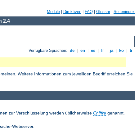
Module
|
Direktiven
|
FAQ
|
Glossar
|
Seitenindex
 2.4
Verfügbare Sprachen:
de
|
en
|
es
|
fr
|
ja
|
ko
|
tr
einen. Weitere Informationen zum jeweiligen Begriff erreichen Sie
thmen zur Verschlüsselung werden üblicherweise
Chiffre
genannt.
 Apache-Webserver.