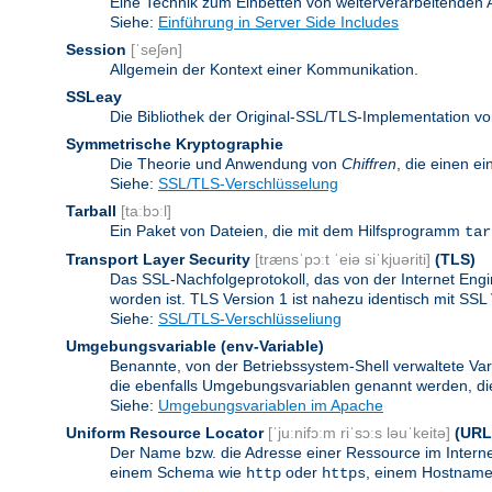
Eine Technik zum Einbetten von weiterverarbeitenden
Siehe:
Einführung in Server Side Includes
Session
[ˈseʃən]
Allgemein der Kontext einer Kommunikation.
SSLeay
Die Bibliothek der Original-SSL/TLS-Implementation vo
Symmetrische Kryptographie
Die Theorie und Anwendung von
Chiffren
, die einen e
Siehe:
SSL/TLS-Verschlüsselung
Tarball
[taːbɔːl]
Ein Paket von Dateien, die mit dem Hilfsprogramm
tar
Transport Layer Security
[trænsˈpɔːt ˈeiə siˈkjuəriti]
(TLS)
Das SSL-Nachfolgeprotokoll, das von der Internet Eng
worden ist. TLS Version 1 ist nahezu identisch mit SSL 
Siehe:
SSL/TLS-Verschlüsseliung
Umgebungsvariable
(env-Variable)
Benannte, von der Betriebssystem-Shell verwaltete Va
die ebenfalls Umgebungsvariablen genannt werden, die 
Siehe:
Umgebungsvariablen im Apache
Uniform Resource Locator
[ˈjuːnifɔːm riˈsɔːs ləuˈkeitə]
(URL
Der Name bzw. die Adresse einer Ressource im Internet
einem Schema wie
oder
, einem Hostnamen
http
https