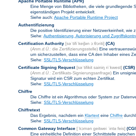
Apache Portable Runtime
(APR)
Eine Menge von Bibliotheken, die viele grundlegende 
eigenständigen Projekt entwickelt.
Siehe auch:
Apache Portable Runtime Project
Authentifizierung
Die positive Identifizierung einer Netzwerkeinheit, wie 
Siehe:
Authentisierung, Autorisierung und Zugriffskontr
Certification Authority
[səˈtifiˈkeiʃən ɔːθɔriti]
(CA)
(
Anm.d.Ü.:
die Zertifizierungsstelle)
Eine vertrauenswürd
um sicherzustellen, dass eine CA den Inhaber eines Zerti
Siehe:
SSL/TLS-Verschlüsselung
Certificate Signing Request
[səˈtifikit sainiŋ riˈkwest]
(CSR)
(
Anm.d.Ü.:
Zertifikats-Signierungsanfrage)
Ein unsigni
Signatur wird ein CSR zum echten Zertifikat.
Siehe:
SSL/TLS-Verschlüsselung
Chiffre
Die
Chiffre
ist ein Algorithmus oder System zur Datenv
Siehe:
SSL/TLS-Verschlüsselung
Chiffretext
Das Ergebnis, nachdem ein
Klartext
eine
Chiffre
durchl
Siehe:
SSL/TLS-Verschlüsselung
Common Gateway Interface
[ˈkɔmən geitwei ˈintəːfeis]
(CGI
Eine einheitliche Definition einer Schnittstelle zwi