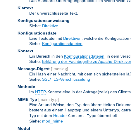
Das Standard-Übertragungsprotokoll im World Wide Web.
Klartext
Der unverschlüsselte Text.
Konfigurationsanweisung
Siehe:
Direktive
Konfigurationsdatei
Eine Textdatei mit
Direktiven
, welche die Konfiguration
Siehe:
Konfigurationsdateien
Kontext
Ein Bereich in den
Konfigurationsdateien
, in dem vers
Siehe:
Erklärung der Fachbegriffe zu Apache-Direktive
Message-Digest
[ˈmesidʒ]
Ein Hash einer Nachricht, mit dem sich sicherstellen l
Siehe:
SSL/TLS-Verschlüsselung
Methode
Im
HTTP
-Kontext eine in der Anfrage(zeile) des Clie
MIME-Typ
[maim tyːp]
Eine Art und Weise, den Typ des übermittelten Dokumen
besteht aus einem Haupttyp und einem Untertyp, getren
Typ mit dem
Header
übermittelt.
Content-Type
Siehe:
mod_mime
Modul