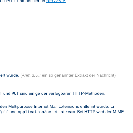
TTP/1.1 und definiert in
RFC 2616
.
dert wurde.
(
Anm.d.Ü.:
ein so genannter Extrakt der Nachricht)
und
sind einige der verfügbaren HTTP-Methoden.
T
PUT
den Multipurpose Internet Mail Extensions entlehnt wurde. Er
und
. Bei HTTP wird der MIME-
/gif
application/octet-stream