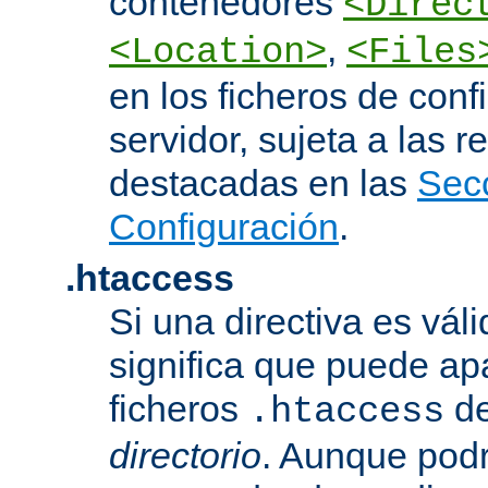
contenedores
<Direc
,
<Location>
<Files
en los ficheros de conf
servidor, sujeta a las r
destacadas en las
Sec
Configuración
.
.htaccess
Si una directiva es vál
significa que puede ap
ficheros
d
.htaccess
directorio
. Aunque podr