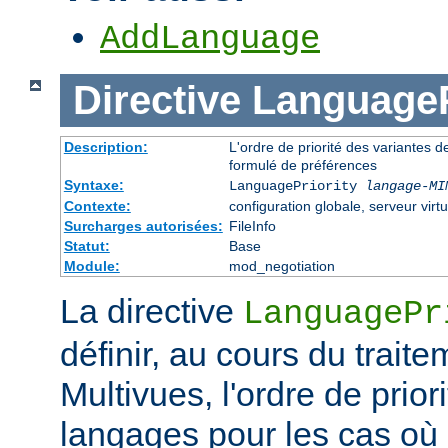
AddLanguage
Directive
LanguageP
Description:
L'ordre de priorité des variantes d
formulé de préférences
Syntaxe:
LanguagePriority
langage-MI
Contexte:
configuration globale, serveur virtu
Surcharges autorisées:
FileInfo
Statut:
Base
Module:
mod_negotiation
La directive
LanguagePr
définir, au cours du trait
Multivues, l'ordre de prior
langages pour les cas où l