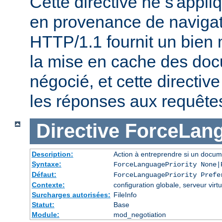
Cette directive ne s'appl
en provenance de naviga
HTTP/1.1 fournit un bien 
la mise en cache des do
négocié, et cette directive
les réponses aux requête
Directive
ForceLang
Description:
Action à entreprendre si un docum
Syntaxe:
ForceLanguagePriority None|
Défaut:
ForceLanguagePriority Prefe
Contexte:
configuration globale, serveur virtu
Surcharges autorisées:
FileInfo
Statut:
Base
Module:
mod_negotiation