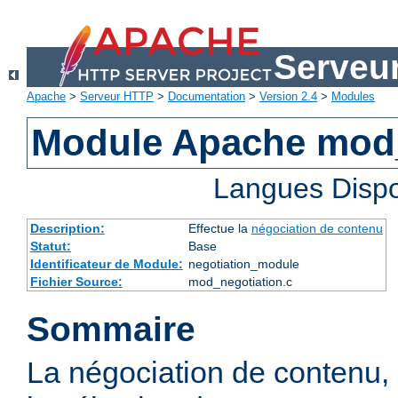
Serveu
Apache
>
Serveur HTTP
>
Documentation
>
Version 2.4
>
Modules
Module Apache mod_
Langues Dispo
Description:
Effectue la
négociation de contenu
Statut:
Base
Identificateur de Module:
negotiation_module
Fichier Source:
mod_negotiation.c
Sommaire
La négociation de contenu,