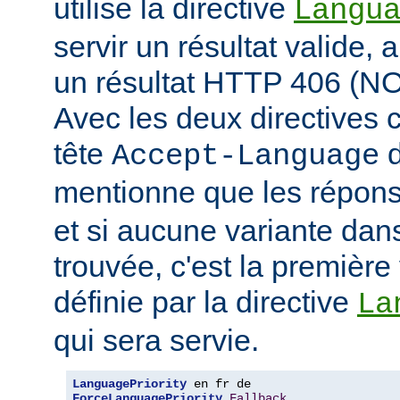
utilise la directive
Langu
servir un résultat valide, 
un résultat HTTP 406 (
Avec les deux directives c
tête
d
Accept-Language
mentionne que les répon
et si aucune variante dans
trouvée, c'est la première 
définie par la directive
La
qui sera servie.
LanguagePriority
ForceLanguagePriority
Fallback