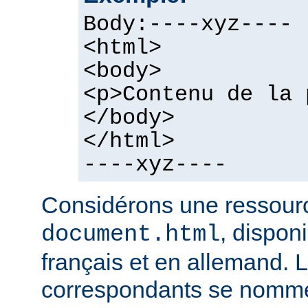
Body:----xyz----
<html>
<body>
<p>Contenu de la 
</body>
</html>
----xyz----
Considérons une ressour
, dispon
document.html
français et en allemand. L
correspondants se nomme