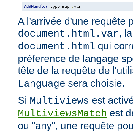
AddHandler
 type-map 
.
var
A l'arrivée d'une requête 
, l
document.html.var
qui corr
document.html
préference de langage spé
tête de la requête de l'uti
sera choisie.
Language
Si
est activé
Multiviews
est d
MultiviewsMatch
ou "any", une requête po