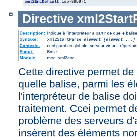
xml2EncDefault
 iso-8859-1
Directive
xml2Start
Description:
Indique à l'interpréteur à partir de quelle bali
Syntaxe:
xml2StartParse
élément [élément ...]
Contexte:
configuration globale, serveur virtuel, répertoi
Statut:
Base
Module:
mod_xml2enc
Cette directive permet de s
quelle balise, parmi les é
l'interpréteur de balise 
traitement. Ccei permet d
problème des serveurs d'a
insèrent des éléments no