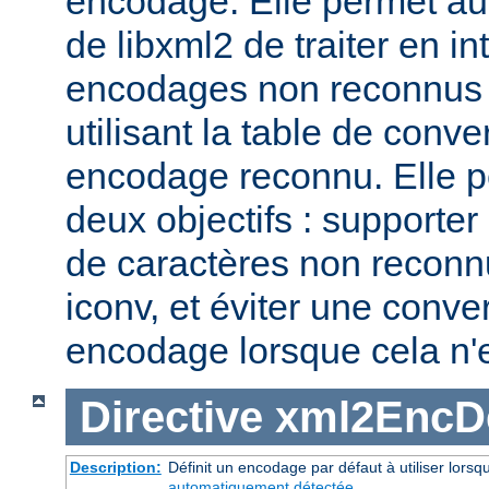
encodage. Elle permet au
de libxml2 de traiter en i
encodages non reconnus 
utilisant la table de conv
encodage reconnu. Elle p
deux objectifs : supporte
de caractères non reconn
iconv, et éviter une conve
encodage lorsque cela n'
Directive
xml2EncDe
Description:
Définit un encodage par défaut à utiliser lors
automatiquement détectée