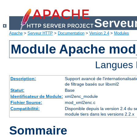
Serveu
Apache
>
Serveur HTTP
>
Documentation
>
Version 2.4
>
Modules
Module Apache mod
Langues 
Description:
Support avancé de l'internationalisat
de filtrage basés sur libxml2
Statut:
Base
Identificateur de Module:
xml2enc_module
Fichier Source:
mod_xml2enc.c
Compatibilité:
Disponible depuis la version 2.4 du 
module tiers dans les versions 2.2.x
Sommaire