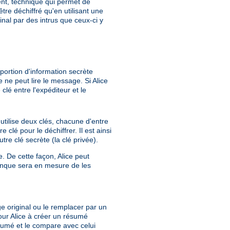
ent, technique qui permet de
tre déchiffré qu'en utilisant une
ginal par des intrus que ceux-ci y
 portion d'information secrète
e ne peut lire le message. Si Alice
clé entre l'expéditeur et le
utilise deux clés, chacune d'entre
 clé pour le déchiffrer. Il est ainsi
re clé secrète (la clé privée).
e. De cette façon, Alice peut
banque sera en mesure de les
ge original ou le remplacer par un
pour Alice à créer un résumé
sumé et le compare avec celui