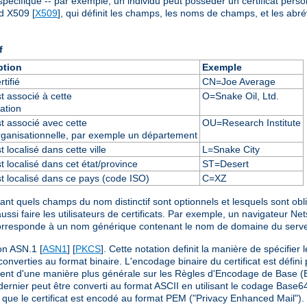
spécifique -- par exemple, un individu peut posséder un certificat personn
rd X509 [
X509
], qui définit les champs, les noms de champs, et les abrév
f
ption
Exemple
tifié
CN=Joe Average
 associé à cette
O=Snake Oil, Ltd.
ation
 associé avec cette
OU=Research Institute
rganisationnelle, par exemple un département
 localisé dans cette ville
L=Snake City
 localisé dans cet état/province
ST=Desert
 localisé dans ce pays (code ISO)
C=XZ
fiant quels champs du nom distinctif sont optionnels et lesquels sont obl
si faire les utilisateurs de certificats. Par exemple, un navigateur Ne
corresponde à un nom générique contenant le nom de domaine du ser
ion ASN.1 [
ASN1
] [
PKCS
]. Cette notation definit la manière de spécifier 
onverties au format binaire. L'encodage binaire du certificat est défin
asent d'une manière plus générale sur les Règles d'Encodage de Base 
dernier peut être converti au format ASCII en utilisant le codage Base64
 que le certificat est encodé au format PEM ("Privacy Enhanced Mail").