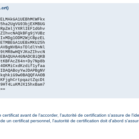
.crt)
ELMAkGA1UEBhMCWFkx

5ha2UgVG93bjEXMBUG

RpZmljYXRlIEF1dGhv

ZIhvcNAQkBFg9jYUBz

IxMDg1ODM2WjCBpzEL

ETMBEGA1UEBxMKU25h

AVBgNVBAsTDldlYnNl

9tMR8wHQYJKoZIhvcN

EBAQUAA4GNADCBiQKB

tKBFAcZ64n+Dy7Np8b

4OKMiCxdKzdif1yfaa

IDAQABoyYwJDAPBgNV

kqhkiG9w0BAQQFAAOB

KFjghCrtpqaztZqcDt

9HT4LuKMJX15hxBam7

==

ificat avant de l'accorder, l'autorité de certification s'assure de l'ide
 un certificat personnel, l'autorité de certification doit d'abord s'assu