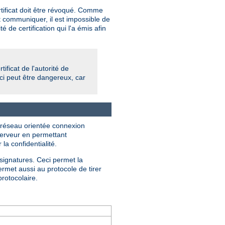
rtificat doit être révoqué. Comme
ut communiquer, il est impossible de
té de certification qui l'a émis afin
tificat de l'autorité de
Ceci peut être dangereux, car
e réseau orientée connexion
serveur en permettant
 la confidentialité.
 signatures. Ceci permet la
ermet aussi au protocole de tirer
protocolaire.