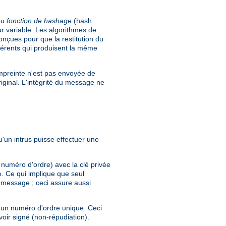
ou
fonction de hashage
(hash
r variable. Les algorithmes de
çues pour que la restitution du
fférents qui produisent la même
'empreinte n'est pas envoyée de
riginal. L'intégrité du message ne
'un intrus puisse effectuer une
numéro d'ordre) avec la clé privée
ée. Ce qui implique que seul
e message ; ceci assure aussi
ent un numéro d'ordre unique. Ceci
voir signé (non-répudiation).