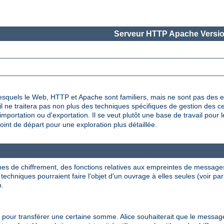
Serveur HTTP Apache Versio
lesquels le Web, HTTP et Apache sont familiers, mais ne sont pas des ex
 il ne traitera pas non plus des techniques spécifiques de gestion des ce
portation ou d'exportation. Il se veut plutôt une base de travail pour l
int de départ pour une exploration plus détaillée.
es de chiffrement, des fonctions relatives aux empreintes de message
echniques pourraient faire l'objet d'un ouvrage à elles seules (voir pa
n.
ur transférer une certaine somme. Alice souhaiterait que le message so