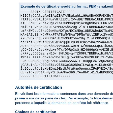
Exemple de certificat encodé au format PEM (snakeoil
-----BEGIN CERTIFICATE-----

MIIC7jCCAlegAwIBAgIBATANBgkqhkiG9w0BAQQFADCBqT
FTATBgNVBAgTDFNuYWtlIERlc2VydDETMBEGA1UEBxMKU2
A1UEChMOU25ha2UgT2lsLCBMdGQxHjAcBgNVBAsTFUNlcn
cml0eTEVMBMGA1UEAxMMU25ha2UgT2lsIENBMR4wHAYJKo
bmFrZW9pbC5kb20wHhcNOTgxMDIxMDg1ODM2WhcNOTkxMD
MAkGA1UEBhMCWFkxFTATBgNVBAgTDFNuYWtlIERlc2VydD
a2UgVG93bjEXMBUGA1UEChMOU25ha2UgT2lsLCBMdGQxFz
cnZlciBUZWFtMRkwFwYDVQQDExB3d3cuc25ha2VvaWwuZG
AQkBFhB3d3dAc25ha2VvaWwuZG9tMIGfMA0GCSqGSIb3DQ
gQDH9Ge/s2zcH+da+rPTx/DPRp3xGjHZ4GG6pCmvADIEtB
vKR+yy5DGQiijsH1D/j8HlGE+q4TZ8OFk7BNBFazHxFbYI
lWoANFlAzlSdbxeGVHoT0K+gT5w3UxwZKv2DLbCTzLZyPw
HRMECDAGAQH/AgEAMBEGCWCGSAGG+EIBAQQEAwIAQDANBg
gQAZUIHAL4D09oE6Lv2k56Gp38OBDuILvwLg1v1KL8mQR+
2q2QoyulCgSzHbEGmi0EsdkPfg6mp0penssIFePYNI+/8u
dUHzICxBVC1lnHyYGjDuAMhe396lYAn8bCld1/L4NMGBCQ
-----END CERTIFICATE-----
Autorités de certification
En vérifiant les informations contenues dans une demande de cert
privée issue de sa paire de clés. Par exemple, Si Alice demande
personne à laquelle la demande de certificat fait référence.
Chaînes de certification