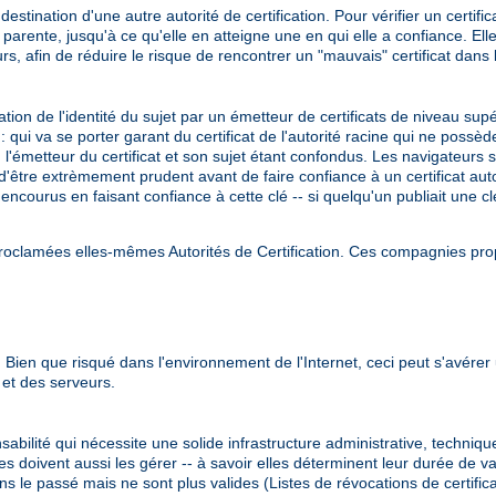
destination d'une autre autorité de certification. Pour vérifier un certifi
n parente, jusqu'à ce qu'elle en atteigne une en qui elle a confiance. Ell
urs, afin de réduire le risque de rencontrer un "mauvais" certificat dans 
tion de l'identité du sujet par un émetteur de certificats de niveau sup
: qui va se porter garant du certificat de l'autorité racine qui ne possèd
 l'émetteur du certificat et son sujet étant confondus. Les navigateurs 
t d'être extrèmement prudent avant de faire confiance à un certificat aut
 encourus en faisant confiance à cette clé -- si quelqu'un publiait une c
proclamées elles-mêmes Autorités de Certification. Ces compagnies prop
. Bien que risqué dans l'environnement de l'Internet, ceci peut s'avérer 
s et des serveurs.
sabilité qui nécessite une solide infrastructure administrative, techniqu
les doivent aussi les gérer -- à savoir elles déterminent leur durée de vali
ans le passé mais ne sont plus valides (Listes de révocations de certific