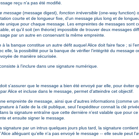
essage reçu n'a pas été modifié.
de message
(message digest),
fonction irréversible
(one-way function) 
tion courte et de longueur fixe, d'un message plus long et de longueu
nte unique pour chaque message. Les empreintes de messages sont con
table, et qu'il soit (en théorie) impossible de trouver deux messages di
message par un autre en conservant la même empreinte.
 la banque constitue un autre défit auquel Alice doit faire face ; si l
 elle, la possibilité pour la banque de vérifier l'intégrité du message o
 envoyée de manière sécurisée.
onsiste à l'inclure dans une signature numérique.
it s'assurer que le message a bien été envoyé par elle, pour éviter qu
 par Alice et incluse dans le message, permet d'atteindre cet objectif.
une empreinte de message, ainsi que d'autres informations (comme un 
gnature à l'aide de la clé publique, seul l'expéditeur connait la clé priv
 dans la signature entraîne que cette dernière n'est valable que pour c
inte et ensuite signer le message.
e la signature par un intrus quelques jours plus tard, la signature conti
Alice alléguant qu'elle n'a pas envoyé le message -- elle seule peut l'a