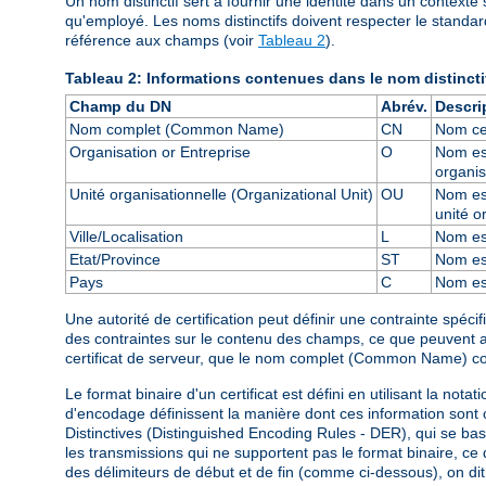
Un nom distinctif sert à fournir une identité dans un contexte 
qu'employé. Les noms distinctifs doivent respecter le standa
référence aux champs (voir
Tableau 2
).
Tableau 2: Informations contenues dans le nom distincti
Champ du DN
Abrév.
Descri
Nom complet (Common Name)
CN
Nom cer
Organisation or Entreprise
O
Nom est
organis
Unité organisationnelle (Organizational Unit)
OU
Nom est
unité o
Ville/Localisation
L
Nom est
Etat/Province
ST
Nom est
Pays
C
Nom est
Une autorité de certification peut définir une contrainte spéci
des contraintes sur le contenu des champs, ce que peuvent aus
certificat de serveur, que le nom complet (Common Name) 
Le format binaire d'un certificat est défini en utilisant la notat
d'encodage définissent la manière dont ces information sont c
Distinctives (Distinguished Encoding Rules - DER), qui se b
les transmissions qui ne supportent pas le format binaire, ce 
des délimiteurs de début et de fin (comme ci-dessous), on dit