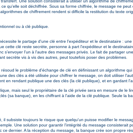
nsfert. Une solution consisterait à utiliser un algorithme de chiffrem
 ce qu'elle soit déchiffrée. Sous sa forme chiffrée, le message ne peut ê
algorithmes de chiffrement rendent si difficile la restitution du texte ori
ntionnel ou à clé publique.
cessite le partage d'une clé entre l'expéditeur et le destinataire : une
e cette clé reste secrète, personne à part l'expéditeur et le destinatair
c s'envoyer l'un à l'autre des messages privés. Le fait de partager une 
nt secrète vis à vis des autres, peut toutefois poser des problèmes.
 résoud le problème d'échange de clé en définissant un algorithme qui 
e des clés a été utilisée pour chiffrer le message, on doit utiliser l'autre
en rendant publique une des clés (la clé publique), et en gardant l'aut
ique, mais seul le propriétaire de la clé privée sera en mesure de le lir
és (sa banque), en les chiffrant à l'aide de la clé publique. Seule la 
, il subsiste toujours le risque que quelqu'un puisse modifier le messa
 exemple. Une solution pour garantir l'intégrité du message consisterait 
 ce dernier. A la réception du message, la banque crée son propre ré