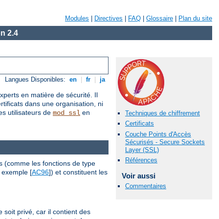
Modules
|
Directives
|
FAQ
|
Glossaire
|
Plan du site
n 2.4
Langues Disponibles:
en
|
fr
|
ja
perts en matière de sécurité. Il
rtificats dans une organisation, ni
es utilisateurs de
en
mod_ssl
Techniques de chiffrement
Certificats
Couche Points d'Accès
Sécurisés - Secure Sockets
Layer (SSL)
Références
s (comme les fonctions de type
r exemple [
AC96
]) et constituent les
Voir aussi
Commentaires
it privé, car il contient des