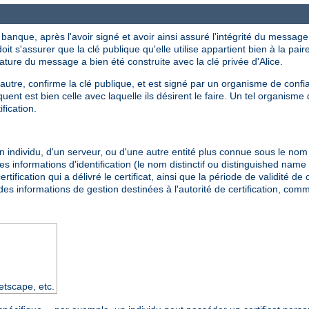
nque, après l'avoir signé et avoir ainsi assuré l'intégrité du message, e
t s'assurer que la clé publique qu'elle utilise appartient bien à la pair
nature du message a bien été construite avec la clé privée d'Alice.
 l'autre, confirme la clé publique, et est signé par un organisme de conf
ent est bien celle avec laquelle ils désirent le faire. Un tel organism
ification.
d'un individu, d'un serveur, ou d'une autre entité plus connue sous le no
 informations d'identification (le nom distinctif ou distinguished name - 
ertification qui a délivré le certificat, ainsi que la période de validité de 
es informations de gestion destinées à l'autorité de certification, co
tscape, etc.