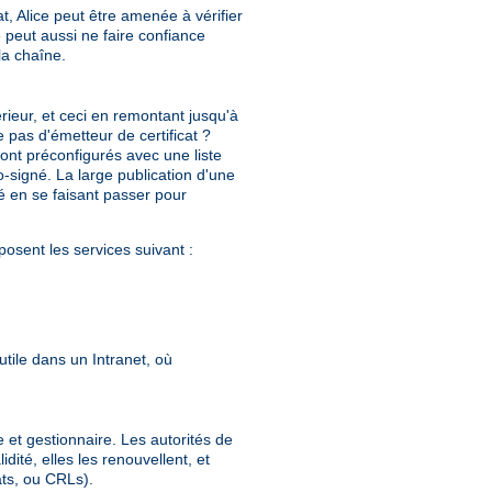
cat, Alice peut être amenée à vérifier
e peut aussi ne faire confiance
la chaîne.
érieur, et ceci en remontant jusqu'à
e pas d'émetteur de certificat ?
sont préconfigurés avec une liste
o-signé. La large publication d'une
lé en se faisant passer pour
osent les services suivant :
utile dans un Intranet, où
e et gestionnaire. Les autorités de
dité, elles les renouvellent, et
ats, ou CRLs).