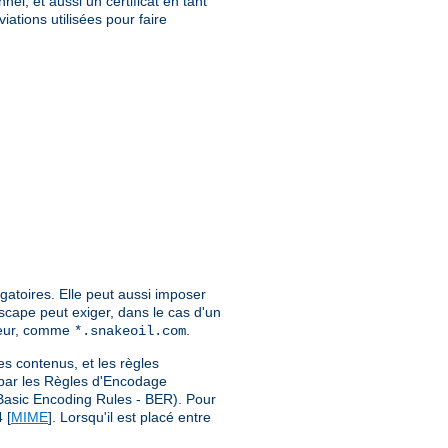
el, et aussi un certificat en tant
iations utilisées pour faire
igatoires. Elle peut aussi imposer
tscape peut exiger, dans le cas d'un
veur, comme
.
*.snakeoil.com
les contenus, et les règles
i par les Règles d'Encodage
(Basic Encoding Rules - BER). Pour
 [
MIME
]. Lorsqu'il est placé entre