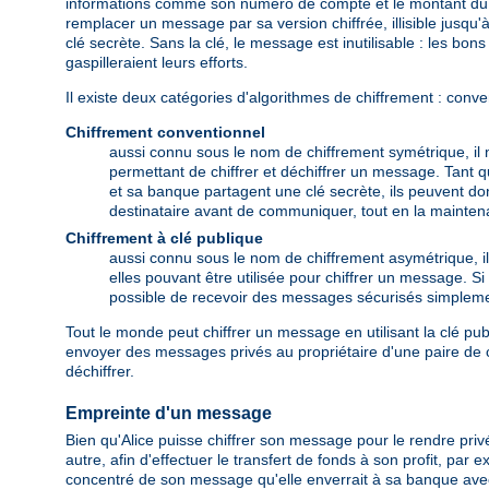
informations comme son numéro de compte et le montant du tra
remplacer un message par sa version chiffrée, illisible jusqu'à
clé secrète. Sans la clé, le message est inutilisable : les bons 
gaspilleraient leurs efforts.
Il existe deux catégories d'algorithmes de chiffrement : conve
Chiffrement conventionnel
aussi connu sous le nom de chiffrement symétrique, il né
permettant de chiffrer et déchiffrer un message. Tant qu
et sa banque partagent une clé secrète, ils peuvent don
destinataire avant de communiquer, tout en la maintena
Chiffrement à clé publique
aussi connu sous le nom de chiffrement asymétrique, il
elles pouvant être utilisée pour chiffrer un message. Si un
possible de recevoir des messages sécurisés simplement 
Tout le monde peut chiffrer un message en utilisant la clé publ
envoyer des messages privés au propriétaire d'une paire de cl
déchiffrer.
Empreinte d'un message
Bien qu'Alice puisse chiffrer son message pour le rendre privé
autre, afin d'effectuer le transfert de fonds à son profit, par
concentré de son message qu'elle enverrait à sa banque avec