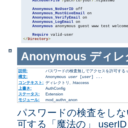
AuthUserFile
/
path
/
to
/
your
/.
htpasswd

Anonymous_NoUserID
 off

Anonymous_MustGiveEmail
 on

Anonymous_VerifyEmail
 on

Anonymous_LogEmail
 on

Anonymous
 anonymous guest www test welcome
Require
</
Directory
>
Anonymous
ディレ
説明:
パスワードの検査無しでアクセスを許可する us
構文:
Anonymous
user
[
user
] ...
コンテキスト:
ディレクトリ, .htaccess
上書き:
AuthConfig
ステータス:
Extension
モジュール:
mod_authn_anon
パスワードの検査をしな
可する「魔法の」 userI