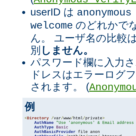
userID は
anonymous
のどれかで
welcome
ん。 ユーザ名の比較
別
しません。
パスワード欄に入力さ
ドレスはエラーログフ
されます。 (
Anonymo
例
<
Directory
/
var
/
www
/
html
/
private
>
AuthName
"Use 'anonymous' & Email address
AuthType
Basic
AuthBasicProvider
 file anon
