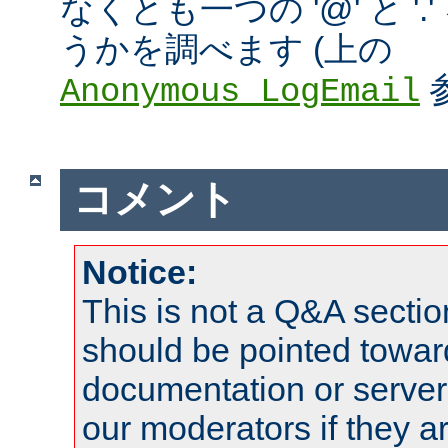
なくとも一つの '@' と '
うかを調べます (上の
Anonymous_LogEmail
コメント
Notice:
This is not a Q&A sect
should be pointed towar
documentation or serve
our moderators if they a