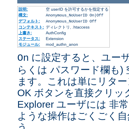
説明:
空 userID を許可するかを指定する
構文:
Anonymous_NoUserID On|Off
デフォルト:
Anonymous_NoUserID Off
コンテキスト:
ディレクトリ, .htaccess
上書き:
AuthConfig
ステータス:
Extension
モジュール:
mod_authn_anon
に設定すると、ユーザは 
On
らくは パスワード欄も)
ます。これは単にリター
OK ボタンを直接クリック
Explorer ユーザには
ような操作はごくごく自
う。