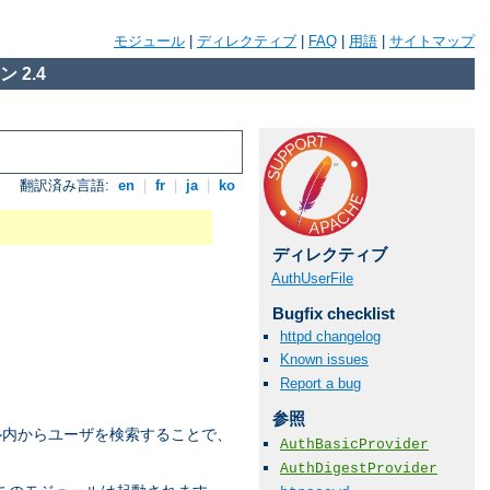
モジュール
|
ディレクティブ
|
FAQ
|
用語
|
サイトマップ
 2.4
翻訳済み言語:
en
|
fr
|
ja
|
ko
ディレクティブ
AuthUserFile
Bugfix checklist
httpd changelog
Known issues
Report a bug
参照
ル内からユーザを検索することで、
AuthBasicProvider
AuthDigestProvider