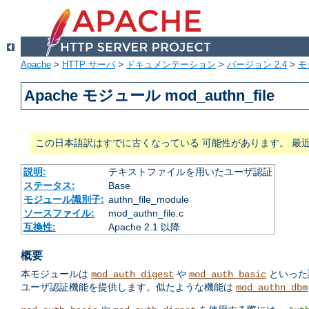
Apache
>
HTTP サーバ
>
ドキュメンテーション
>
バージョン 2.4
>
モ
Apache モジュール mod_authn_file
この日本語訳はすでに古くなっている 可能性があります。 最
説明:
テキストファイルを用いたユーザ認証
ステータス:
Base
モジュール識別子:
authn_file_module
ソースファイル:
mod_authn_file.c
互換性:
Apache 2.1 以降
概要
本モジュールは
や
といった
mod_auth_digest
mod_auth_basic
ユーザ認証機能を提供します。似たような機能は
mod_authn_dbm