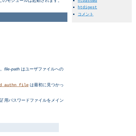
このモジュールは起動されます。
htpasswd
htdigest
コメント
す。
file-path
はユーザファイルへの
は最初に見つかっ
d_authn_file
証
用パスワードファイルをメイン