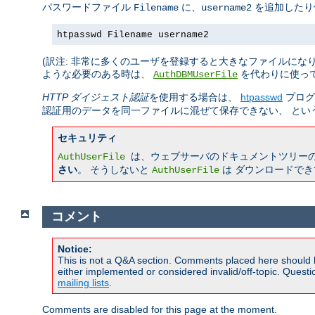
パスワードファイル
に、
を追加したり
Filename
username2
htpasswd Filename username2
(訳注: 非常に多くのユーザを登録すると大きなファイルにな
ような必要のある時は、
を代わりに使っ
AuthDBMUserFile
HTTP ダイジェスト認証
を使用する場合は、
htpasswd
プログ
認証用のデータを同一ファイルに混ぜて保存できない、 とい
セキュリティ
は、ウェブサーバのドキュメントツリー
AuthUserFile
さい
。 そうしないと
は ダウンロードで
AuthUserFile
コメント
Notice:
This is not a Q&A section. Comments placed here should 
either implemented or considered invalid/off-topic. Ques
mailing lists
.
Comments are disabled for this page at the moment.