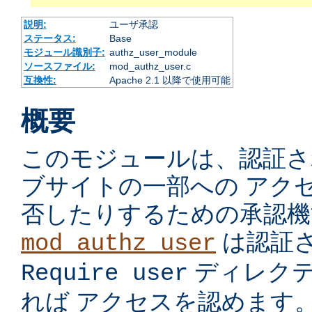
説明:
ユーザ承認
ステータス:
Base
モジュール識別子:
authz_user_module
ソースファイル:
mod_authz_user.c
互換性:
Apache 2.1 以降で使用可能
概要
このモジュールは、認証さ
ブサイトの一部への アク
否したりするための承認機
は認証
mod_authz_user
ディレク
Require user
れば アクセスを認めます