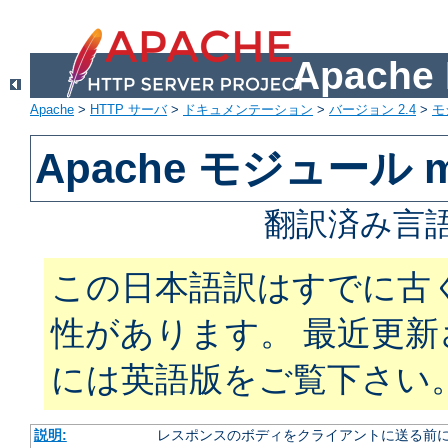
Apach
Apache
>
HTTP サーバ
>
ドキュメンテーション
>
バージョン 2.4
>
モ
Apache モジュール mod
翻訳済み言語
この日本語訳はすでに古
性があります。 最近更
には英語版をご覧下さい
説明:
レスポンスのボディをクライアントに送る前