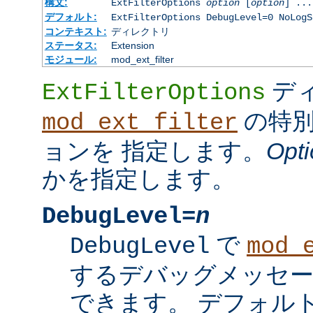
構文:
ExtFilterOptions
option
[
option
] ...
デフォルト:
ExtFilterOptions DebugLevel=0 NoLogS
コンテキスト:
ディレクトリ
ステータス:
Extension
モジュール:
mod_ext_filter
デ
ExtFilterOptions
の特別
mod_ext_filter
ョンを 指定します。
Opti
かを指定します。
DebugLevel=
n
で
DebugLevel
mod_
するデバッグメッセ
できます。 デフォル