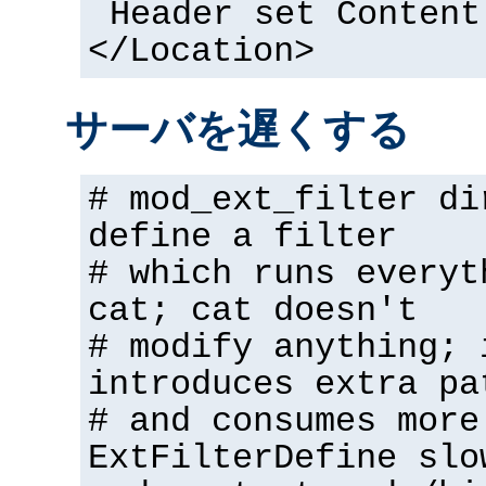
Header set Content
</Location>
サーバを遅くする
# mod_ext_filter di
define a filter
# which runs everyt
cat; cat doesn't
# modify anything; 
introduces extra pa
# and consumes more
ExtFilterDefine slo