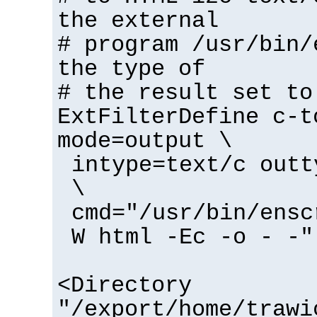
the external
# program /usr/bin/
the type of
# the result set to
ExtFilterDefine c-t
mode=output \
intype=text/c outt
\
cmd="/usr/bin/ensc
W html -Ec -o - -"
<Directory
"/export/home/trawi