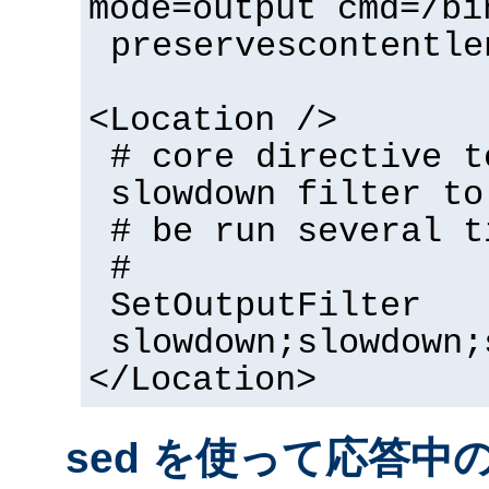
mode=output cmd=/bi
preservescontentle
<Location />
# core directive t
slowdown filter to
# be run several t
#
SetOutputFilter
slowdown;slowdown;
</Location>
sed を使って応答