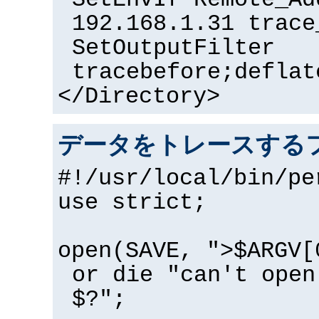
SetEnvIf Remote_Ad
192.168.1.31 trace
SetOutputFilter
tracebefore;deflat
</Directory>
データをトレースするフ
#!/usr/local/bin/pe
use strict;
open(SAVE, ">$ARGV[
or die "can't open
$?";