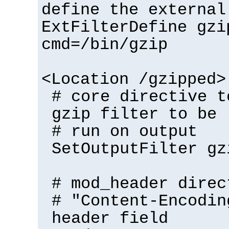
define the external
ExtFilterDefine gzi
cmd=/bin/gzip
<Location /gzipped>
# core directive t
gzip filter to be
# run on output
SetOutputFilter gz
# mod_header direc
# "Content-Encodin
header field