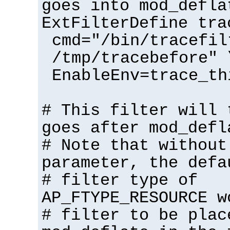
goes into mod_defla
ExtFilterDefine tra
cmd="/bin/tracefil
/tmp/tracebefore" 
EnableEnv=trace_th
# This filter will 
goes after mod_defl
# Note that without
parameter, the defa
# filter type of
AP_FTYPE_RESOURCE w
# filter to be plac