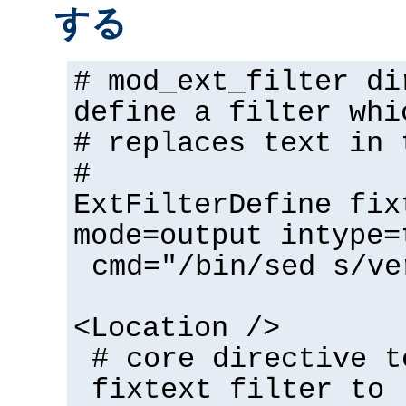
する
# mod_ext_filter di
define a filter whi
# replaces text in 
#
ExtFilterDefine fix
mode=output intype=
cmd="/bin/sed s/ve
<Location />
# core directive t
fixtext filter to