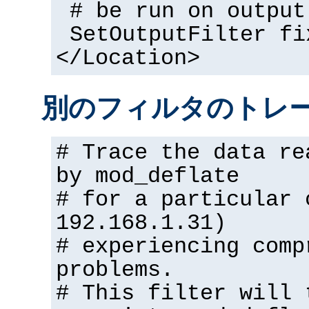
# be run on output
SetOutputFilter fi
</Location>
別のフィルタのトレ
# Trace the data re
by mod_deflate
# for a particular 
192.168.1.31)
# experiencing comp
problems.
# This filter will 