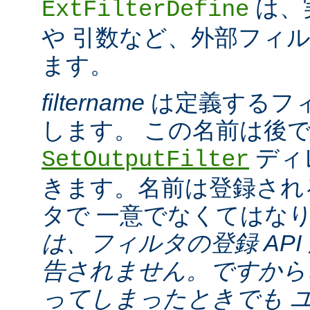
は、
ExtFilterDefine
や 引数など、外部フィ
ます。
filtername
は定義するフ
します。 この名前は後
ディ
SetOutputFilter
きます。名前は登録され
タで 一意でなくてはな
は、フィルタの登録 API
告されません。ですから
ってしまったときでも 