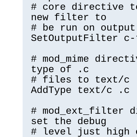
# core directive t
new filter to
# be run on output
SetOutputFilter c-
# mod_mime directi
type of .c
# files to text/c
AddType text/c .c
# mod_ext_filter d
set the debug
# level just high 