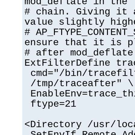
mod_deflate in the 
# chain. Giving it 
value slightly high
# AP_FTYPE_CONTENT_
ensure that it is p
# after mod_deflate
ExtFilterDefine tra
cmd="/bin/tracefil
/tmp/traceafter" \
EnableEnv=trace_th
ftype=21
<Directory /usr/loc