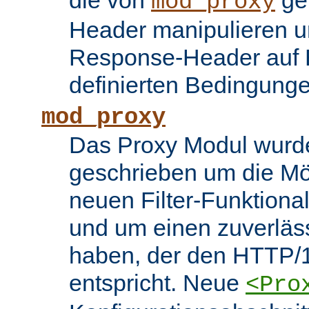
die von
ge
mod_proxy
Header manipulieren un
Response-Header auf 
definierten Bedingung
mod_proxy
Das Proxy Modul wurd
geschrieben um die Mö
neuen Filter-Funktiona
und um einen zuverläs
haben, der den HTTP/1
entspricht. Neue
<Pro