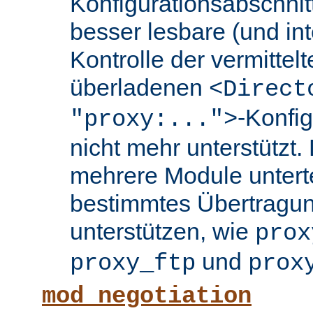
Konfigurationsabschnit
besser lesbare (und int
Kontrolle der vermittel
überladenen
<Direct
-Konfi
"proxy:...">
nicht mehr unterstützt.
mehrere Module untertei
bestimmtes Übertragun
unterstützen, wie
prox
und
proxy_ftp
prox
mod_negotiation