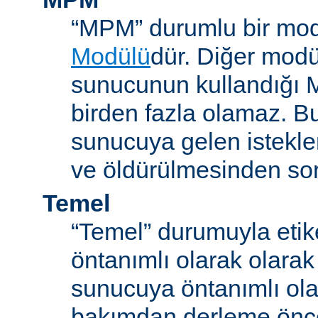
“MPM” durumlu bir mod
Modülü
dür. Diğer modül
sunucunun kullandığı 
birden fazla olamaz. B
sunucuya gelen istekle
ve öldürülmesinden so
Temel
“Temel” durumuyla etik
öntanımlı olarak olarak
sunucuya öntanımlı ola
bakımdan derleme önc