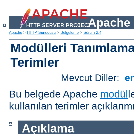
Apache 
Apache
>
HTTP Sunucusu
>
Belgeleme
>
Sürüm 2.4
Modülleri Tanımlama
Terimler
Mevcut Diller:
e
Bu belgede Apache
modül
l
kullanılan terimler açıklanmı
Açıklama