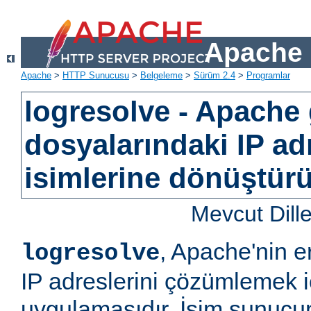
Apache 
Apache
>
HTTP Sunucusu
>
Belgeleme
>
Sürüm 2.4
>
Programlar
logresolve - Apache
dosyalarındaki IP ad
isimlerine dönüştürü
Mevcut Dill
, Apache'nin e
logresolve
IP adreslerini çözümlemek iç
uygulamasıdır. İsim sunucun