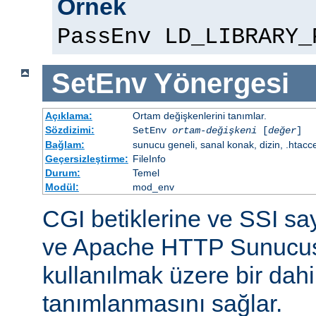
Örnek
PassEnv LD_LIBRARY_
SetEnv
Yönergesi
Açıklama:
Ortam değişkenlerini tanımlar.
Sözdizimi:
SetEnv
ortam-değişkeni
[
değer
]
Bağlam:
sunucu geneli, sanal konak, dizin, .htacc
Geçersizleştirme:
FileInfo
Durum:
Temel
Modül:
mod_env
CGI betiklerine ve SSI sa
ve Apache HTTP Sunucus
kullanılmak üzere bir dahi
tanımlanmasını sağlar.