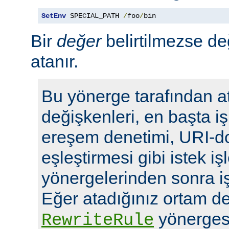
SetEnv
 SPECIAL_PATH 
/
foo
/
bin
Bir
değer
belirtilmezse de
atanır.
Bu yönerge tarafından a
değişkenleri, en başta i
ereşem denetimi, URI-d
eşleştirmesi gibi istek i
yönergelerinden sonra i
Eğer atadığınız ortam de
yönergesi
RewriteRule