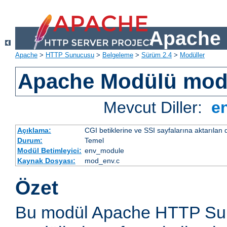
Apache 
Apache
>
HTTP Sunucusu
>
Belgeleme
>
Sürüm 2.4
>
Modüller
Apache Modülü mo
Mevcut Diller:
e
Açıklama:
CGI betiklerine ve SSI sayfalarına aktarılan 
Durum:
Temel
Modül Betimleyici:
env_module
Kaynak Dosyası:
mod_env.c
Özet
Bu modül Apache HTTP Sun