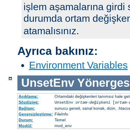
işlem aşamalarına girdi 
durumda ortam değişke
atamalısınız.
Ayrıca bakınız:
Environment Variables
UnsetEnv
Yönerges
Açıklama:
Ortamdaki değişkenleri tanımsız hale getir
Sözdizimi:
UnsetEnv
ortam-değişkeni
[
ortam-
Bağlam:
sunucu geneli, sanal konak, dizin, .htacc
Geçersizleştirme:
FileInfo
Durum:
Temel
Modül:
mod_env