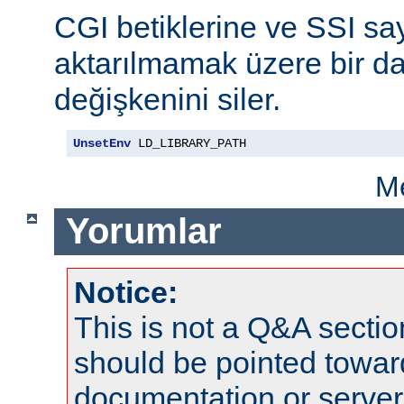
CGI betiklerine ve SSI say
aktarılmamak üzere bir da
değişkenini siler.
UnsetEnv
 LD_LIBRARY_PATH
Me
Yorumlar
Notice:
This is not a Q&A sect
should be pointed towar
documentation or serve